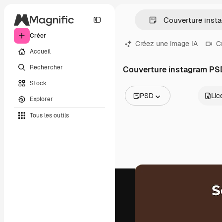
Créer
Créez une image IA
C
Accueil
Rechercher
Couverture instagram PS
Stock
PSD
Lic
Explorer
Toutes les images
Tous les outils
Vecteurs
Illustrations
Photos
PSD
Modèles
Mockups
Vidéos
Clips de vidéo
Graphiques animés
Templates vidéos
Icônes
Modèles 3D
Polices