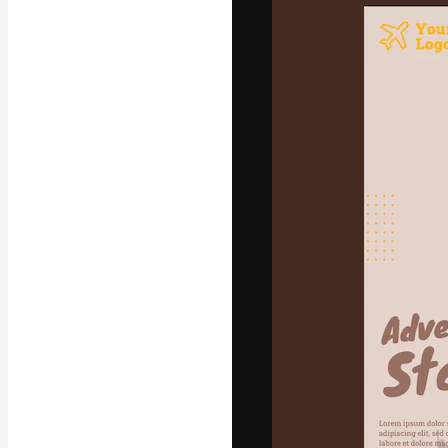
La plateforme c
vos meilleurs pr
d’abonnés : créa
studios.
Français
Copyright © 2010