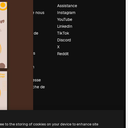
Prix
Assistance
À propos de nous
Instagram
Avis
YouTube
Carrières
LinkedIn
Tendances de
TikTok
recherche
Discord
Blog
X
Événements
Reddit
Slidesgo
Vendre mon
contenu
Salle de presse
À la recherche de
magnific.ai
ree to the storing of cookies on your device to enhance site