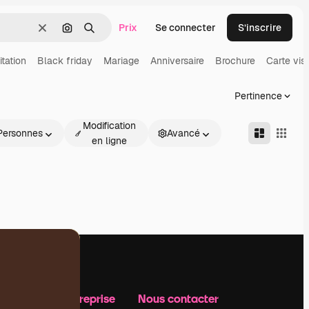
Prix
Se connecter
S’inscrire
Effacer
Rechercher par image
Rechercher
itation
Black friday
Mariage
Anniversaire
Brochure
Carte visi
Pertinence
Modification
Personnes
Avancé
en ligne
Notre entreprise
Nous contacter