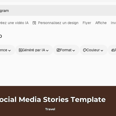
réez une vidéo IA
Personnalisez un design
Flyer
Affiche
Inv
D
ence
Généré par IA
Format
Couleur
Produits
Commencer