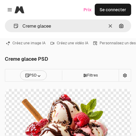
Magnific
Prix
Se connecter
Close menu
Effacer
Recher
Créez une image IA
Créez une vidéo IA
Personnalisez un des
Creme glacee PSD
PSD
Filtres