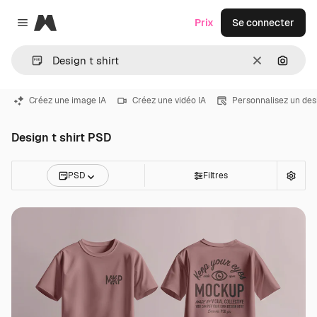
Magnific
Prix
Se connecter
Close menu
Effacer
Recher
Créez une image IA
Créez une vidéo IA
Personnalisez un des
Design t shirt PSD
PSD
Filtres