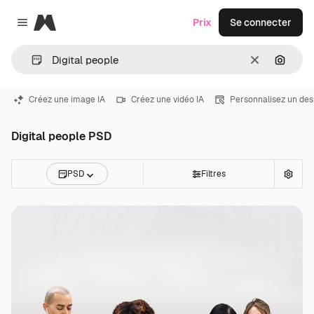
Magnific
Prix
Se connecter
Close menu
Effacer
Recher
Créez une image IA
Créez une vidéo IA
Personnalisez un des
Digital people PSD
PSD
Filtres