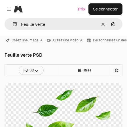
Magnific
Prix
Se connecter
Close menu
Effacer
Recher
Créez une image IA
Créez une vidéo IA
Personnalisez un des
Feuille verte PSD
PSD
Filtres