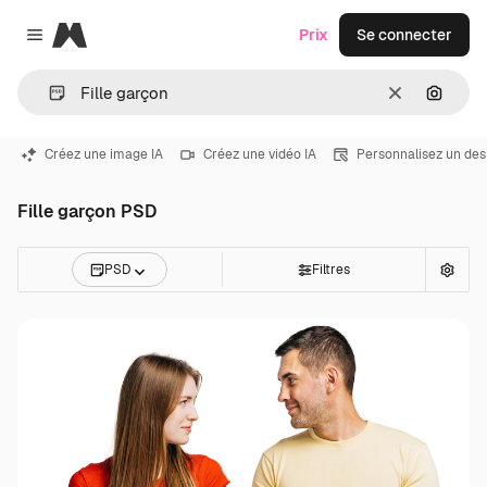
Magnific
Prix
Se connecter
Close menu
Effacer
Recher
Créez une image IA
Créez une vidéo IA
Personnalisez un des
Fille garçon PSD
PSD
Filtres