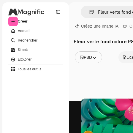
Créer
Créez une image IA
C
Accueil
Rechercher
Fleur verte fond colore P
Stock
PSD
Lic
Explorer
Toutes les images
Tous les outils
Vecteurs
Illustrations
Photos
PSD
Modèles
Mockups
Vidéos
Clips de vidéo
Graphiques animés
Templates vidéos
Icônes
Modèles 3D
Polices