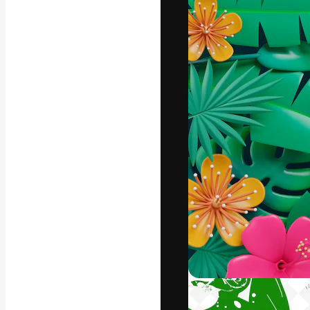
La plateforme c
vos meilleurs pr
d’abonnés : créa
studios.
Français
Copyright © 2010