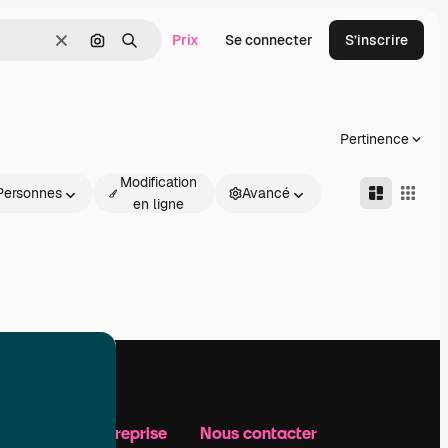
Prix
Se connecter
S’inscrire
Effacer
Rechercher par image
Rechercher
Pertinence
Modification
Personnes
Avancé
en ligne
Notre entreprise
Nous contacter