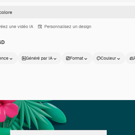
réez une vidéo IA
Personnalisez un design
SD
ence
Généré par IA
Format
Couleur
Produits
Commencer