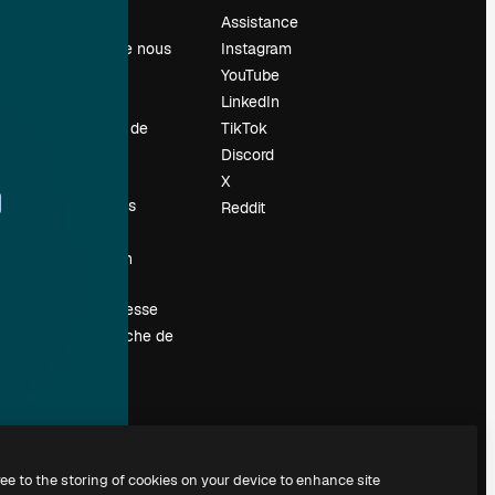
Prix
Assistance
À propos de nous
Instagram
Avis
YouTube
Carrières
LinkedIn
Tendances de
TikTok
recherche
Discord
Blog
X
Événements
Reddit
Slidesgo
Vendre mon
contenu
Salle de presse
À la recherche de
magnific.ai
ree to the storing of cookies on your device to enhance site