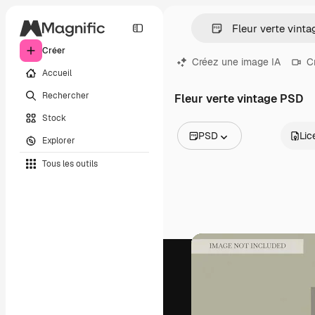
Créer
Créez une image IA
C
Accueil
Rechercher
Fleur verte vintage PSD
Stock
PSD
Lic
Explorer
Toutes les images
Tous les outils
Vecteurs
Illustrations
Photos
PSD
Modèles
Mockups
Vidéos
Clips de vidéo
Graphiques animés
Templates vidéos
Icônes
Modèles 3D
Polices