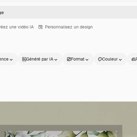
réez une vidéo IA
Personnalisez un design
ence
Généré par IA
Format
Couleur
Produits
Commencer