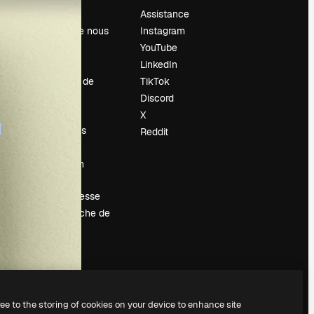
Prix
Assistance
À propos de nous
Instagram
Avis
YouTube
Carrières
LinkedIn
Tendances de
TikTok
recherche
Discord
Blog
X
Événements
Reddit
Slidesgo
Vendre mon
contenu
Salle de presse
À la recherche de
magnific.ai
ree to the storing of cookies on your device to enhance site