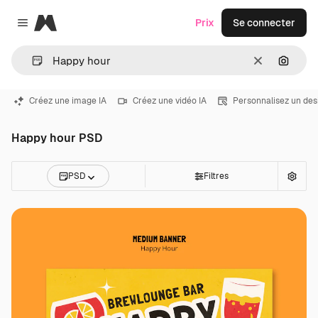
Magnific
Prix
Se connecter
Close menu
Effacer
Recher
Créez une image IA
Créez une vidéo IA
Personnalisez un des
Happy hour PSD
PSD
Filtres