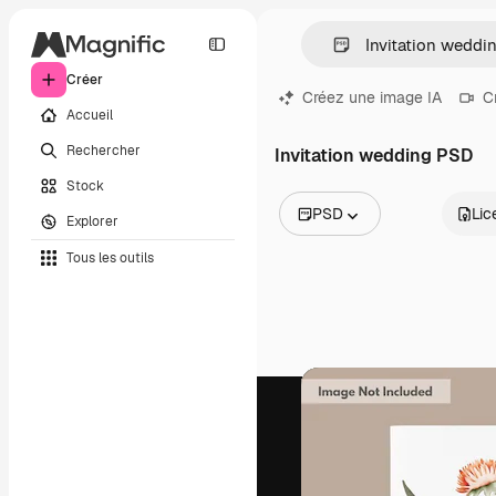
Créer
Créez une image IA
C
Accueil
Rechercher
Invitation wedding PSD
Stock
PSD
Lic
Explorer
Toutes les images
Tous les outils
Vecteurs
Illustrations
Photos
PSD
Modèles
Mockups
Vidéos
Clips de vidéo
Graphiques animés
Templates vidéos
Icônes
Modèles 3D
Polices