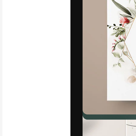
La plateforme c
vos meilleurs pr
d’abonnés : créa
studios.
Français
Copyright © 2010