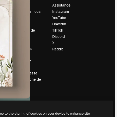
Prix
Assistance
À propos de nous
Instagram
Avis
YouTube
Carrières
LinkedIn
Tendances de
TikTok
recherche
Discord
Blog
X
Événements
Reddit
Slidesgo
Vendre mon
contenu
Salle de presse
À la recherche de
magnific.ai
ree to the storing of cookies on your device to enhance site