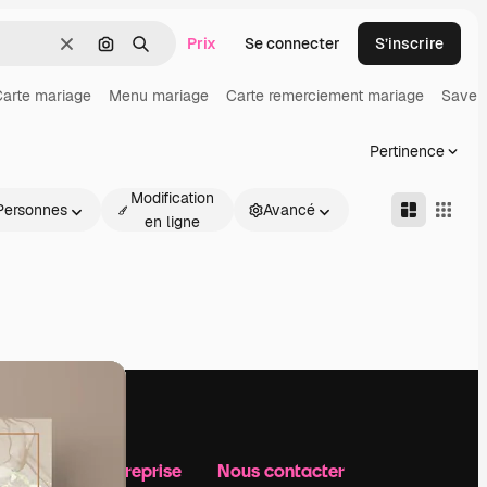
Prix
Se connecter
S’inscrire
Effacer
Rechercher par image
Rechercher
arte mariage
Menu mariage
Carte remerciement mariage
Save 
Pertinence
Modification
Personnes
Avancé
en ligne
Notre entreprise
Nous contacter