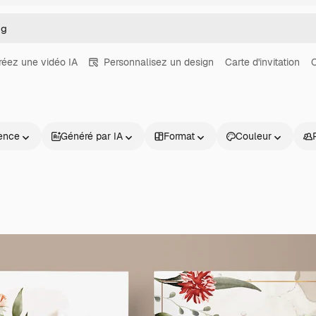
réez une vidéo IA
Personnalisez un design
Carte d'invitation
C
ence
Généré par IA
Format
Couleur
Produits
Commencer