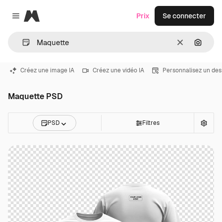
Magnific
Prix
Se connecter
Close menu
Effacer
Recher
Créez une image IA
Créez une vidéo IA
Personnalisez un des
Maquette PSD
PSD
Filtres