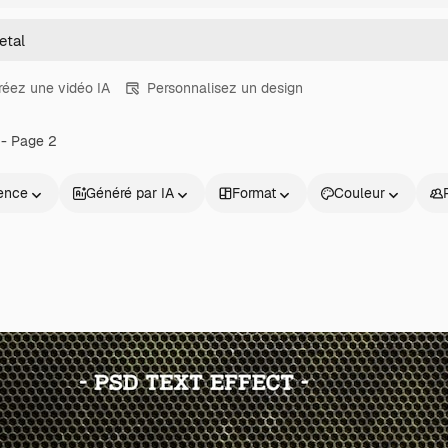
réez une vidéo IA
Personnalisez un design
- Page 2
ence
Généré par IA
Format
Couleur
Produits
Commencer