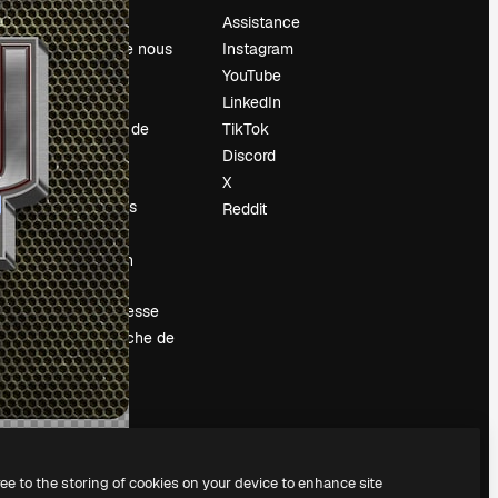
Prix
Assistance
À propos de nous
Instagram
Avis
YouTube
Carrières
LinkedIn
Tendances de
TikTok
recherche
Discord
Blog
X
Événements
Reddit
Slidesgo
Vendre mon
contenu
Salle de presse
À la recherche de
magnific.ai
ree to the storing of cookies on your device to enhance site