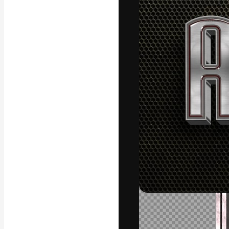
La plateforme c
vos meilleurs pr
d’abonnés : créa
studios.
Français
Copyright © 2010