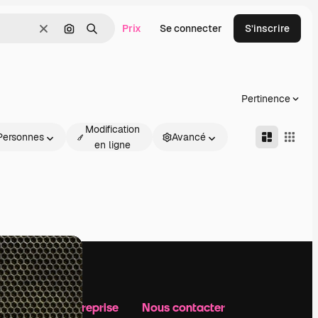
Prix
Se connecter
S’inscrire
Effacer
Rechercher par image
Rechercher
Pertinence
Modification
Personnes
Avancé
en ligne
Notre entreprise
Nous contacter