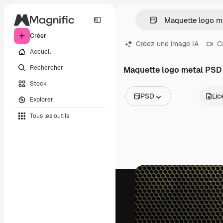
Créer
Créez une image IA
C
Accueil
Rechercher
Maquette logo metal PSD
Stock
PSD
Lic
Explorer
Toutes les images
Tous les outils
Vecteurs
Illustrations
Photos
PSD
Modèles
Mockups
Vidéos
Clips de vidéo
Graphiques animés
Templates vidéos
Icônes
Modèles 3D
Polices