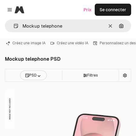
Magnific
Prix
Se connecter
Close menu
Effacer
Recher
Créez une image IA
Créez une vidéo IA
Personnalisez un des
Mockup telephone PSD
PSD
Filtres