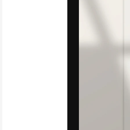
La plateforme c
vos meilleurs pr
d’abonnés : créa
studios.
Français
Copyright © 2010