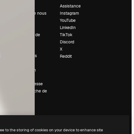
Prix
Assistance
À propos de nous
Instagram
Avis
YouTube
Carrières
LinkedIn
Tendances de
TikTok
recherche
Discord
Blog
X
Événements
Reddit
Slidesgo
Vendre mon
contenu
Salle de presse
À la recherche de
magnific.ai
ree to the storing of cookies on your device to enhance site