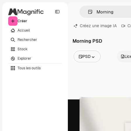
Créer
Créez une image IA
C
Accueil
Rechercher
Morning PSD
Stock
PSD
Lic
Explorer
Toutes les images
Tous les outils
Vecteurs
Illustrations
Photos
PSD
Modèles
Mockups
Vidéos
Clips de vidéo
Graphiques animés
Templates vidéos
Icônes
Modèles 3D
Polices