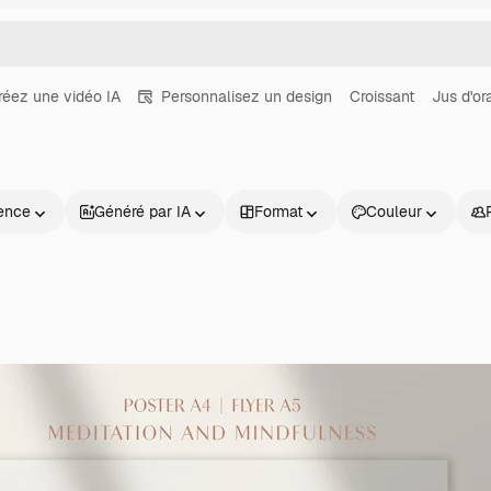
réez une vidéo IA
Personnalisez un design
Croissant
Jus d'or
ence
Généré par IA
Format
Couleur
Produits
Commencer