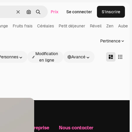
Prix
Se connecter
S’inscrire
Effacer
Rechercher par image
Rechercher
ange
Fruits frais
Céréales
Petit déjeuner
Réveil
Zen
Aube
Pertinence
Modification
Personnes
Avancé
en ligne
Notre entreprise
Nous contacter