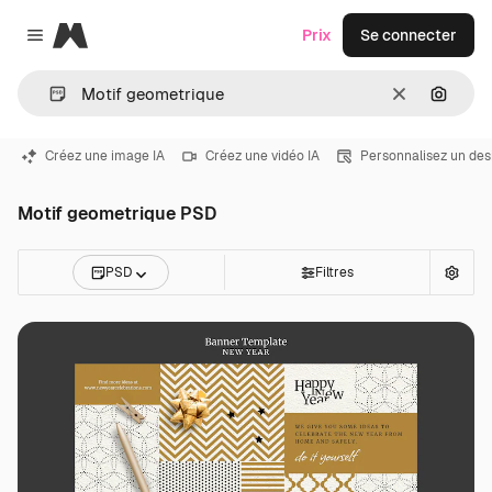
Magnific
Prix
Se connecter
Close menu
Effacer
Recher
Créez une image IA
Créez une vidéo IA
Personnalisez un des
Motif geometrique PSD
PSD
Filtres