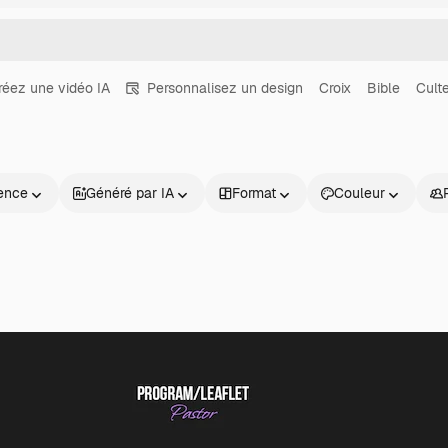
réez une vidéo IA
Personnalisez un design
Croix
Bible
Cult
ence
Généré par IA
Format
Couleur
Produits
Commencer