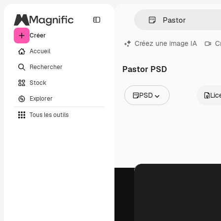
Créer
Créez une image IA
C
Accueil
Rechercher
Pastor PSD
Stock
PSD
Lic
Explorer
Toutes les images
Tous les outils
Vecteurs
Illustrations
Photos
PSD
Modèles
Mockups
Vidéos
Clips de vidéo
Graphiques animés
Templates vidéos
Icônes
Modèles 3D
Polices