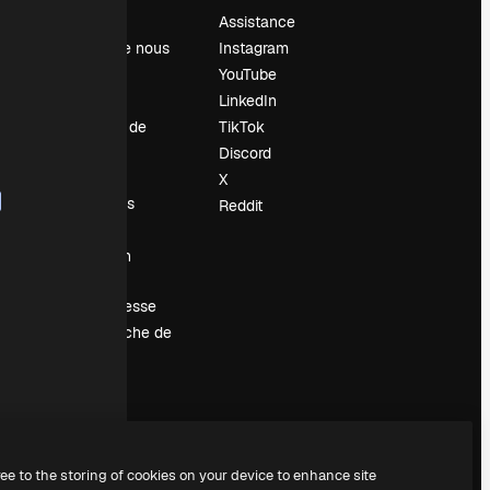
Prix
Assistance
À propos de nous
Instagram
Avis
YouTube
Carrières
LinkedIn
Tendances de
TikTok
recherche
Discord
Blog
X
Événements
Reddit
Slidesgo
Vendre mon
contenu
Salle de presse
À la recherche de
magnific.ai
ree to the storing of cookies on your device to enhance site