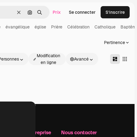
Prix
Se connecter
S’inscrire
Effacer
Rechercher par image
Rechercher
e
évangélique
église
Prière
Célébration
Catholique
Baptêm
Pertinence
Modification
Personnes
Avancé
en ligne
Notre entreprise
Nous contacter