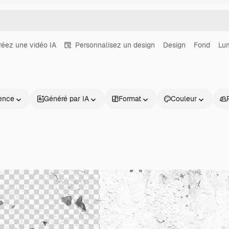
réez une vidéo IA
Personnalisez un design
Design
Fond
Lu
ence
Généré par IA
Format
Couleur
Produits
Commencer