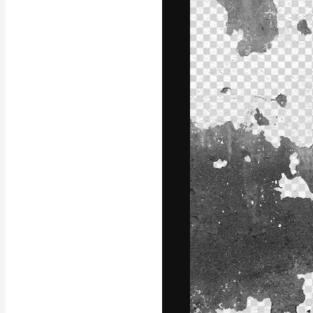
La plateforme c
vos meilleurs pr
d’abonnés : créa
studios.
Français
Copyright © 2010