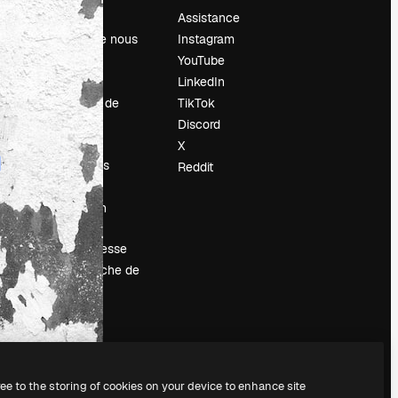
Prix
Assistance
À propos de nous
Instagram
Avis
YouTube
Carrières
LinkedIn
Tendances de
TikTok
recherche
Discord
Blog
X
Événements
Reddit
Slidesgo
Vendre mon
contenu
Salle de presse
À la recherche de
magnific.ai
ree to the storing of cookies on your device to enhance site