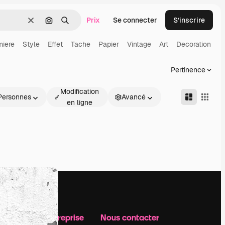
Prix
Se connecter
S’inscrire
Effacer
Rechercher par image
Rechercher
miere
Style
Effet
Tache
Papier
Vintage
Art
Decoration
Pertinence
Modification
Personnes
Avancé
en ligne
Notre entreprise
Nous contacter