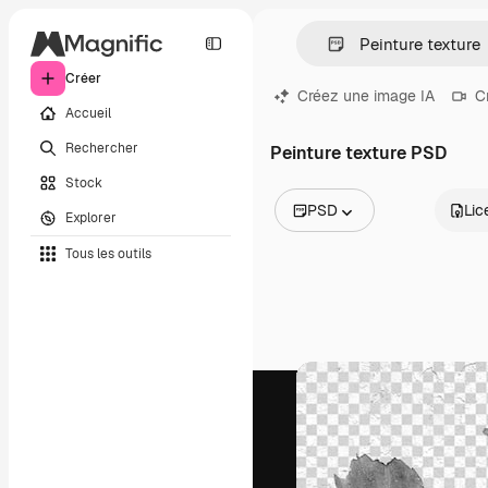
Créer
Créez une image IA
C
Accueil
Rechercher
Peinture texture PSD
Stock
PSD
Lic
Explorer
Toutes les images
Tous les outils
Vecteurs
Illustrations
Photos
PSD
Modèles
Mockups
Vidéos
Clips de vidéo
Graphiques animés
Templates vidéos
Icônes
Modèles 3D
Polices