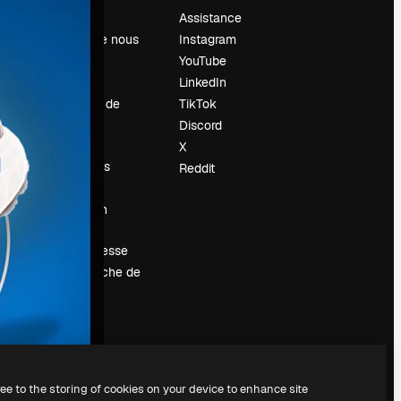
Prix
Assistance
À propos de nous
Instagram
Avis
YouTube
Carrières
LinkedIn
Tendances de
TikTok
recherche
Discord
Blog
X
Événements
Reddit
Slidesgo
Vendre mon
contenu
Salle de presse
À la recherche de
magnific.ai
ree to the storing of cookies on your device to enhance site