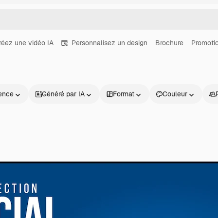
réez une vidéo IA
Personnalisez un design
Brochure
Promoti
ence
Généré par IA
Format
Couleur
Produits
Commencer