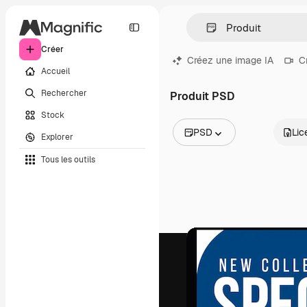
Créer
Créez une image IA
C
Accueil
Rechercher
Produit PSD
Stock
PSD
Lic
Explorer
Toutes les images
Tous les outils
Vecteurs
Illustrations
Photos
PSD
Modèles
Mockups
Vidéos
Clips de vidéo
Graphiques animés
Templates vidéos
Icônes
Modèles 3D
Polices