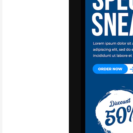
La plateforme c
vos meilleurs pr
d’abonnés : créa
studios.
Français
Copyright © 2010