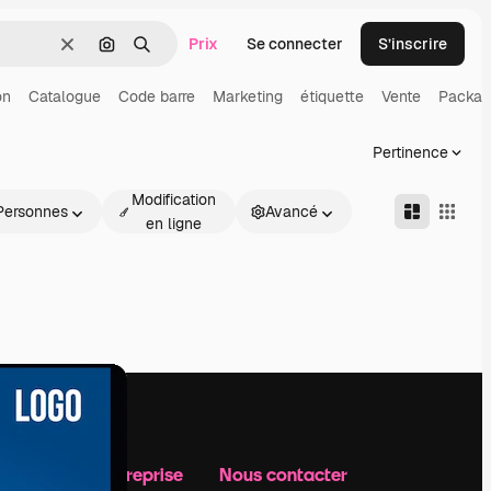
Prix
Se connecter
S’inscrire
Effacer
Rechercher par image
Rechercher
on
Catalogue
Code barre
Marketing
étiquette
Vente
Packag
Pertinence
Modification
Personnes
Avancé
en ligne
Notre entreprise
Nous contacter