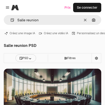
Magnific
Prix
Se connecter
Close menu
Effacer
Recher
Créez une image IA
Créez une vidéo IA
Personnalisez un des
Salle reunion PSD
PSD
Filtres