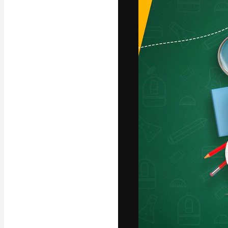
La plateforme c
vos meilleurs pr
d’abonnés : créa
studios.
Français
Copyright © 2010