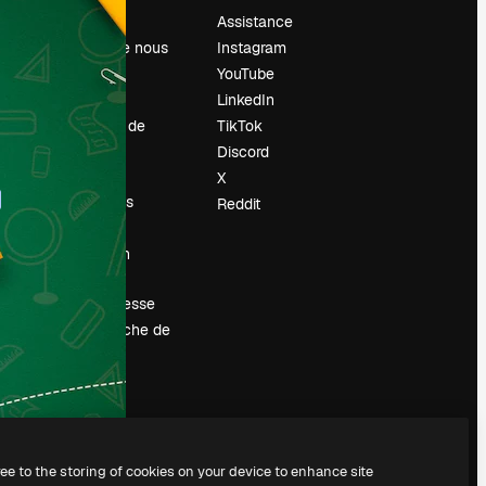
Prix
Assistance
À propos de nous
Instagram
Avis
YouTube
Carrières
LinkedIn
Tendances de
TikTok
recherche
Discord
Blog
X
Événements
Reddit
Slidesgo
Vendre mon
contenu
Salle de presse
À la recherche de
magnific.ai
ree to the storing of cookies on your device to enhance site