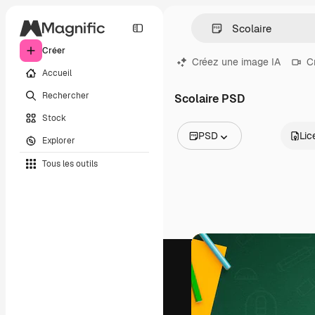
Créer
Créez une image IA
C
Accueil
Rechercher
Scolaire PSD
Stock
PSD
Lic
Explorer
Toutes les images
Tous les outils
Vecteurs
Illustrations
Photos
PSD
Modèles
Mockups
Vidéos
Clips de vidéo
Graphiques animés
Templates vidéos
Icônes
Modèles 3D
Polices