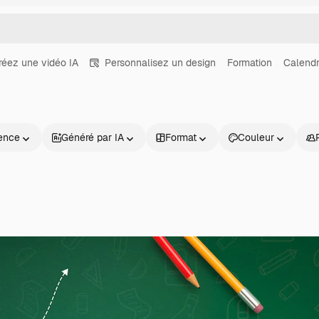
réez une vidéo IA
Personnalisez un design
Formation
Calendr
ence
Généré par IA
Format
Couleur
Produits
Commencer