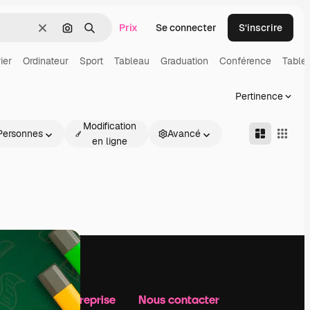
Prix
Se connecter
S’inscrire
Effacer
Rechercher par image
Rechercher
ier
Ordinateur
Sport
Tableau
Graduation
Conférence
Tablet
Pertinence
Modification
Personnes
Avancé
en ligne
Notre entreprise
Nous contacter