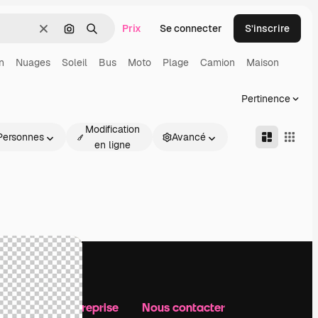
Prix
Se connecter
S’inscrire
Effacer
Rechercher par image
Rechercher
n
Nuages
Soleil
Bus
Moto
Plage
Camion
Maison
Pertinence
Modification
Personnes
Avancé
en ligne
Notre entreprise
Nous contacter