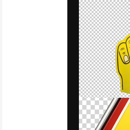
La plateforme c
vos meilleurs pr
d’abonnés : créa
studios.
Français
Copyright © 2010