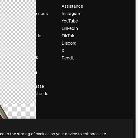
Prix
Assistance
À propos de nous
Instagram
Avis
YouTube
Carrières
LinkedIn
Tendances de
TikTok
recherche
Discord
Blog
X
Événements
Reddit
Slidesgo
Vendre mon
contenu
Salle de presse
À la recherche de
magnific.ai
ree to the storing of cookies on your device to enhance site