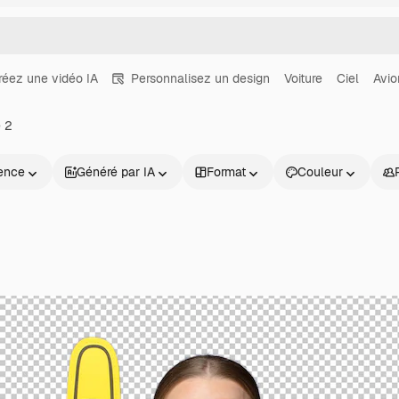
réez une vidéo IA
Personnalisez un design
Voiture
Ciel
Avio
 2
ence
Généré par IA
Format
Couleur
Produits
Commencer