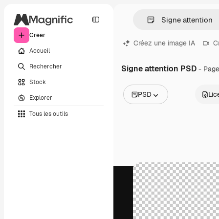
Créer
Créez une image IA
C
Accueil
Rechercher
Signe attention PSD
- Page
Stock
PSD
Lic
Explorer
Toutes les images
Tous les outils
Vecteurs
Illustrations
Photos
PSD
Modèles
Mockups
Vidéos
Clips de vidéo
Graphiques animés
Templates vidéos
Icônes
Modèles 3D
Polices