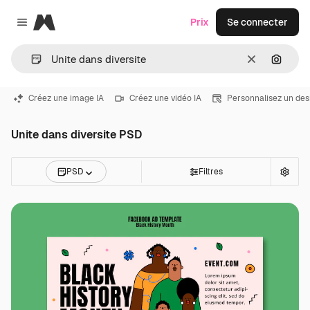
Magnific
Prix
Se connecter
Close menu
Effacer
Recher
Créez une image IA
Créez une vidéo IA
Personnalisez un des
Unite dans diversite PSD
PSD
Filtres