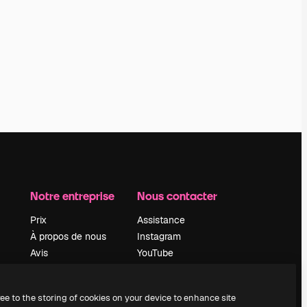
Notre entreprise
Nous contacter
Prix
Assistance
À propos de nous
Instagram
Avis
YouTube
Carrières
LinkedIn
Tendances de
TikTok
ree to the storing of cookies on your device to enhance site
recherche
Discord