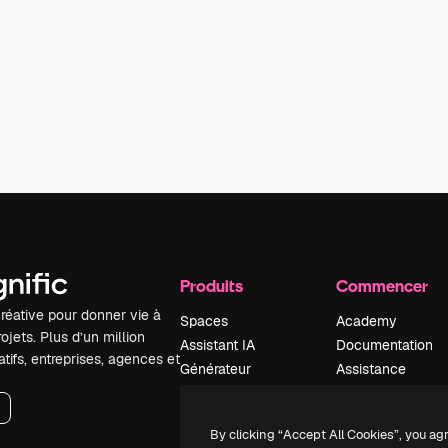
Produits
Commencer
réative pour donner vie à
Spaces
Academy
ojets. Plus d’un million
Assistant IA
Documentation
tifs, entreprises, agences et
Générateur
Assistance
d’images IA
Conditions
Générateur de
générales
By clicking “Accept All Cookies”, you ag
vidéos IA
Politique de