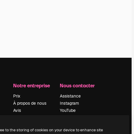
Notre entreprise
Nous contacter
Prix
Assistance
À propos de nous
Instagram
Avis
YouTube
Carrières
LinkedIn
Tendances de
TikTok
ree to the storing of cookies on your device to enhance site
recherche
Discord