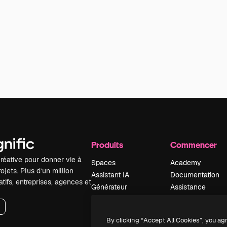
Produits
Commencer
réative pour donner vie à
Spaces
Academy
ojets. Plus d’un million
Assistant IA
Documentation
tifs, entreprises, agences et
Générateur
Assistance
d’images IA
Conditions
Générateur de
générales
By clicking “Accept All Cookies”, you ag
vidéos IA
Politique de