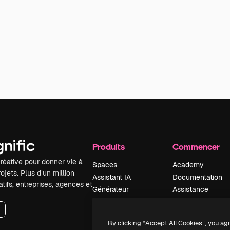
Produits
Commencer
réative pour donner vie à
Spaces
Academy
ojets. Plus d’un million
Assistant IA
Documentation
tifs, entreprises, agences et
Générateur
Assistance
d’images IA
Conditions
Générateur de
générales
By clicking “Accept All Cookies”, you ag
vidéos IA
Politique de