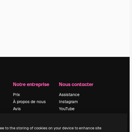
Notre entreprise
Nous contacter
Prix
Assistance
À propos de nous
Instagram
Avis
YouTube
Carrières
LinkedIn
Tendances de
TikTok
ree to the storing of cookies on your device to enhance site
recherche
Discord