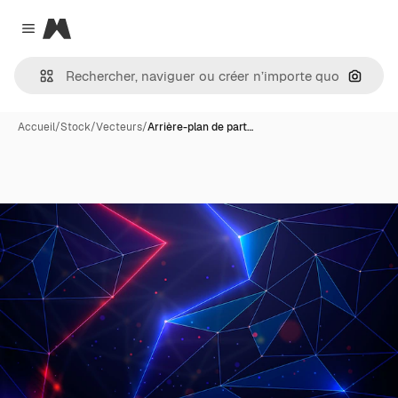
Magnific
Close menu
Recher
Accueil
/
Stock
/
Vecteurs
/
Arrière-plan de part…