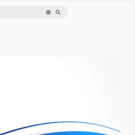
Rechercher par image
Rechercher