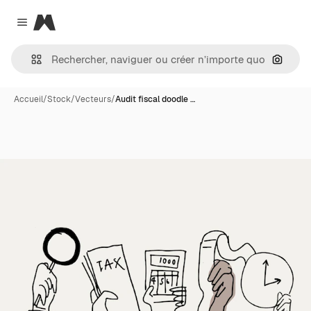
Magnific
Close menu
Recher
Accueil
/
Stock
/
Vecteurs
/
Audit fiscal doodle …