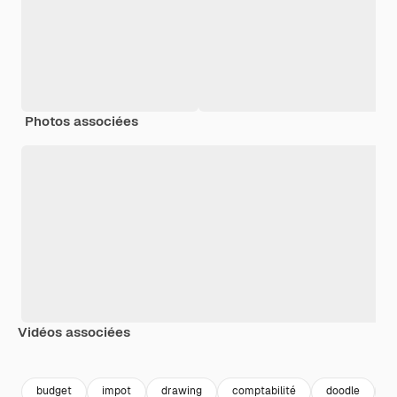
Photos associées
Vidéos associées
Premium
Premium
Premium
Premium
budget
impot
drawing
comptabilité
doodle
p