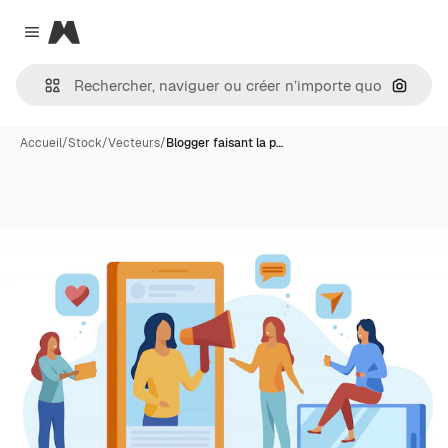
Magnific
Close menu
Recher
Accueil
/
Stock
/
Vecteurs
/
Blogger faisant la p…