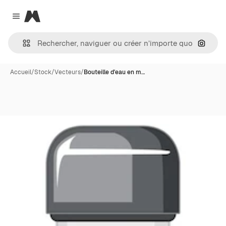
Magnific
Close menu
Recher
Accueil
/
Stock
/
Vecteurs
/
Bouteille d'eau en m…