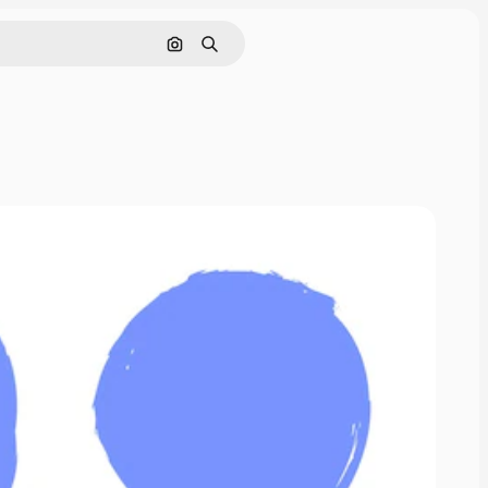
Rechercher par image
Rechercher