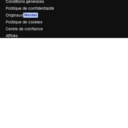
Conditions générales
Politique de confidentialité
Originaux
Nouveau
Politique de cookies
Centre de confiance
Affiliés
Entreprises
Notre entreprise
Prix
À propos de nous
Avis
Carrières
Tendances de recherche
Blog
Événements
Slidesgo
Vendre mon contenu
Salle de presse