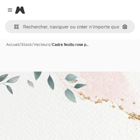
Magnific
Close menu
Recher
Accueil
/
Stock
/
Vecteurs
/
Cadre feuillu rose p…