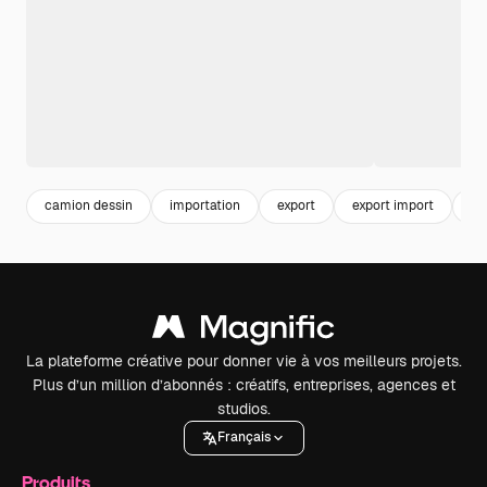
camion dessin
importation
export
export import
tr
La plateforme créative pour donner vie à vos meilleurs projets.
Plus d’un million d’abonnés : créatifs, entreprises, agences et
studios.
Français
Produits