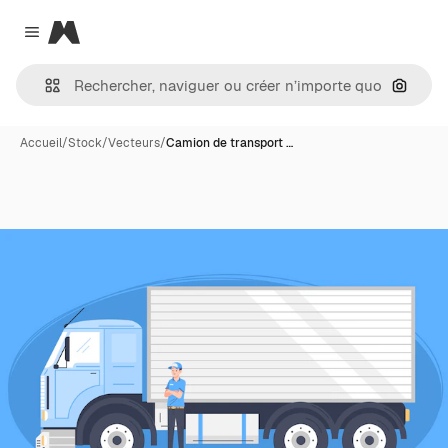
Magnific
Close menu
Recher
Accueil
/
Stock
/
Vecteurs
/
Camion de transport …