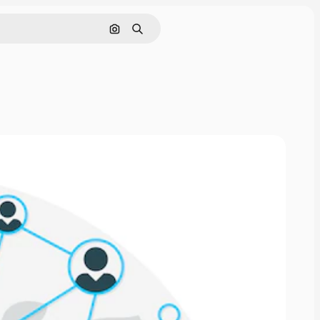
Rechercher par image
Rechercher