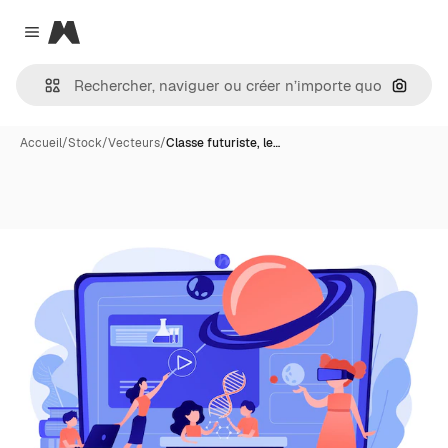
Magnific
Close menu
Recher
Accueil
/
Stock
/
Vecteurs
/
Classe futuriste, le…