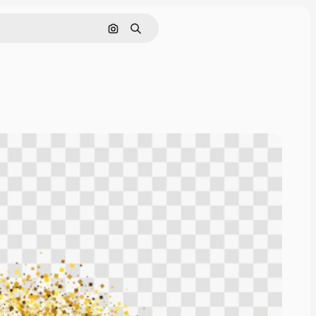
Rechercher par image
Rechercher