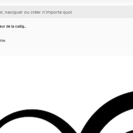
ur de la callig…
phie