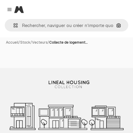
Magnific
Close menu
Recher
Accueil
/
Stock
/
Vecteurs
/
Collecte de logement…