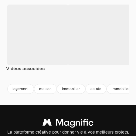
Vidéos associées
Premium
Premium
Premium
Premium
logement
maison
immobilier
estate
immobilier ma
La plateforme créative pour donner vie à vos meilleurs projets.