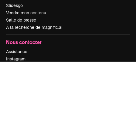
Slidesgo
Vendre mon contenu
Salle de presse
À la recherche de magnific.ai
Nous contacter
Assistance
Instagram
YouTube
LinkedIn
TikTok
Discord
X
Reddit
Copyright © 2010-
2026
Freepik Company S.L.U.
Tous droits réservés
.