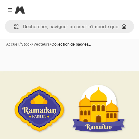
Magnific
Close menu
Recher
Accueil
/
Stock
/
Vecteurs
/
Collection de badges…