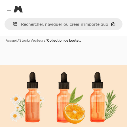
Magnific
Close menu
Recher
Accueil
/
Stock
/
Vecteurs
/
Collection de boutei…