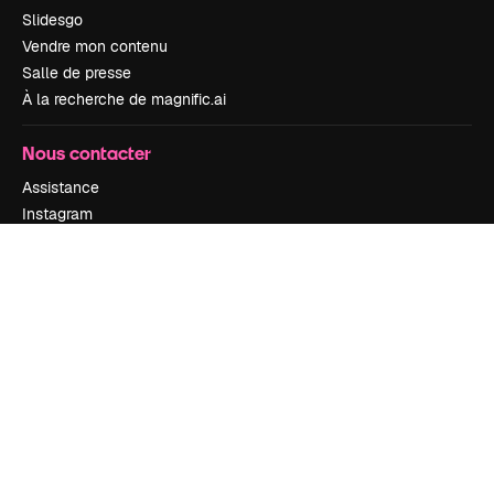
Slidesgo
Vendre mon contenu
Salle de presse
À la recherche de magnific.ai
Nous contacter
Assistance
Instagram
YouTube
LinkedIn
TikTok
Discord
X
Reddit
Copyright © 2010-
2026
Freepik Company S.L.U.
Tous droits réservés
.