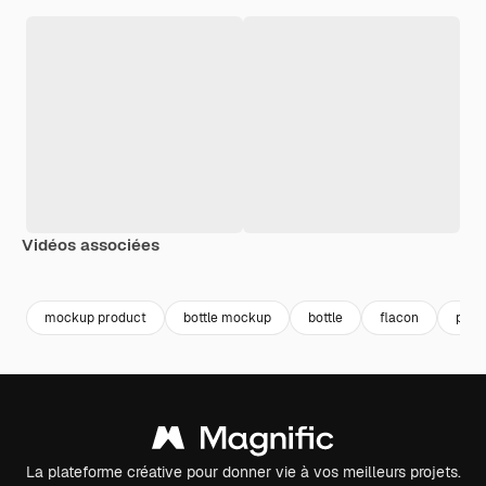
Vidéos associées
Premium
Premium
Généré par l’IA
Premium
Premium
Généré par l
mockup product
bottle mockup
bottle
flacon
pack
La plateforme créative pour donner vie à vos meilleurs projets.