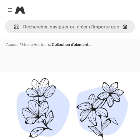
Magnific
Close menu
Recher
Accueil
/
Stock
/
Vecteurs
/
Collection d'élément…