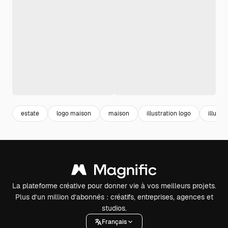
estate
logo maison
maison
illustration logo
illustr
La plateforme créative pour donner vie à vos meilleurs projets.
Plus d’un million d’abonnés : créatifs, entreprises, agences et
studios.
Français