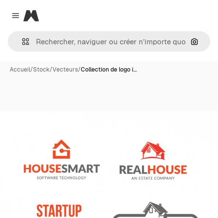
Magnific
Close menu
Recher
Accueil
/
Stock
/
Vecteurs
/
Collection de logo i…