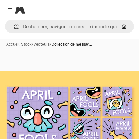
Magnific
Close menu
Recher
Accueil
/
Stock
/
Vecteurs
/
Collection de messag…