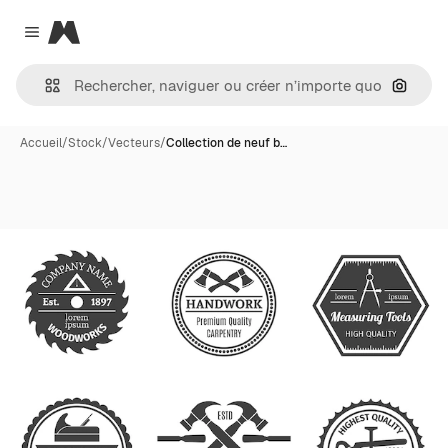
Magnific
Close menu
Recher
Accueil
/
Stock
/
Vecteurs
/
Collection de neuf b…