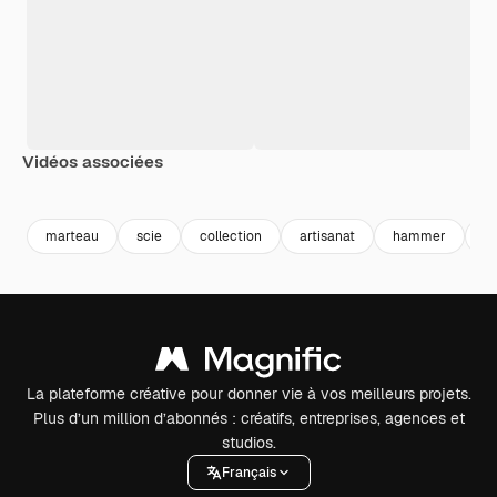
Vidéos associées
Premium
Premium
Premium
Premium
marteau
scie
collection
artisanat
hammer
fl
La plateforme créative pour donner vie à vos meilleurs projets.
Plus d’un million d’abonnés : créatifs, entreprises, agences et
studios.
Français