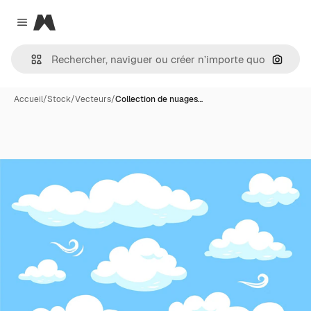
Magnific
Close menu
Recher
Accueil
/
Stock
/
Vecteurs
/
Collection de nuages…