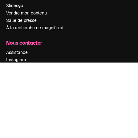
Slidesgo
Vendre mon contenu
Salle de presse
À la recherche de magnific.ai
Nous contacter
Assistance
Instagram
YouTube
LinkedIn
TikTok
Discord
X
Reddit
Copyright © 2010-
2026
Freepik Company S.L.U.
Tous droits réservés
.