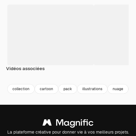
Vidéos associées
Premium
Premium
Généré par l’IA
Premium
Premium
Généré par l
collection
cartoon
pack
illustrations
nuage
c
La plateforme créative pour donner vie à vos meilleurs projets.