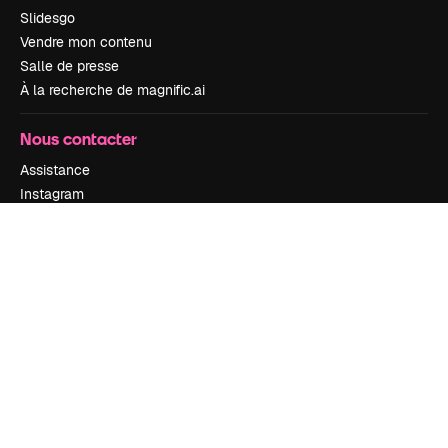
Slidesgo
Vendre mon contenu
Salle de presse
À la recherche de magnific.ai
Nous contacter
Assistance
Instagram
YouTube
LinkedIn
TikTok
Discord
X
Reddit
Copyright © 2010-
2026
Freepik Company S.L.U.
Tous droits réservés
.