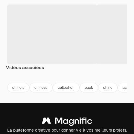
Vidéos associées
Premium
Premium
Premium
Premium
Généré par l
chinois
chinese
collection
pack
chine
asiati
La plateforme créative pour donner vie à vos meilleurs projets.