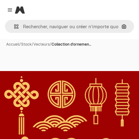
Magnific
Close menu
Recher
Accueil
/
Stock
/
Vecteurs
/
Collection d'ornemen…