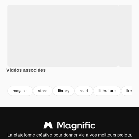
Vidéos associées
Premium
Premium
magasin
store
library
read
littérature
lire
La plateforme créative pour donner vie à vos meilleurs projets.