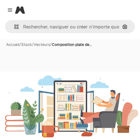
Magnific
Close menu
Recher
Accueil
/
Stock
/
Vecteurs
/
Composition plate de…