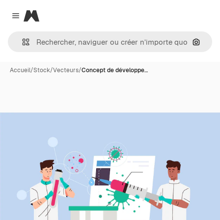
Magnific
Close menu
Recher
Accueil
/
Stock
/
Vecteurs
/
Concept de développe…