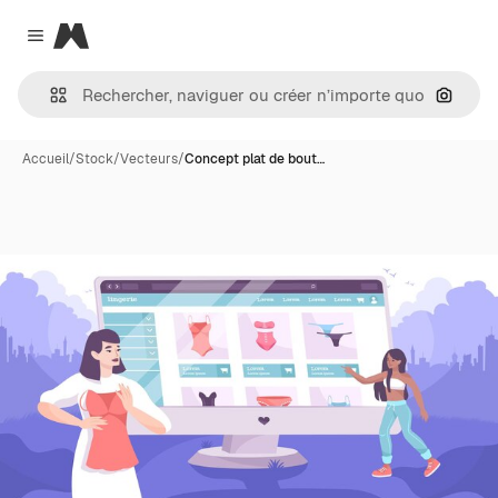
Magnific
Close menu
Recher
Accueil
/
Stock
/
Vecteurs
/
Concept plat de bout…