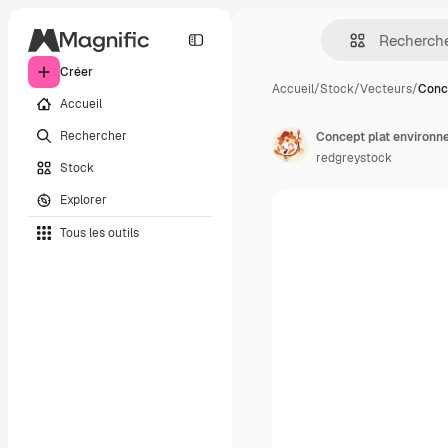
Créer
Accueil
/
Stock
/
Vecteurs
/
Conce
Accueil
Rechercher
Concept plat environn
redgreystock
Stock
Explorer
Tous les outils