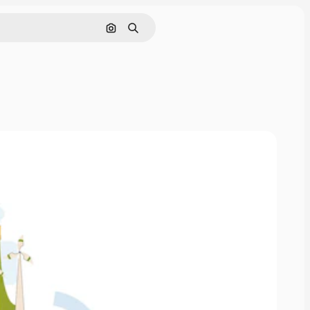
Rechercher par image
Rechercher